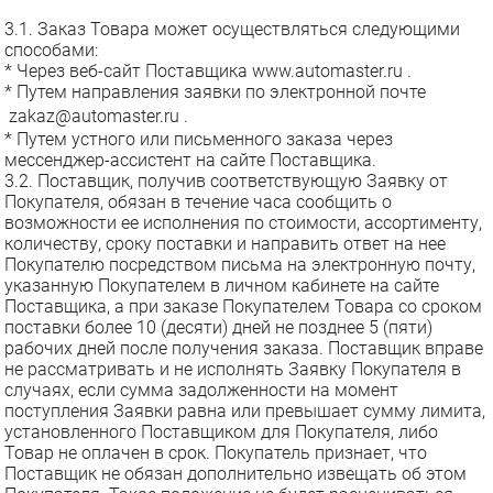
3.1. Заказ Товара может осуществляться следующими
способами:
* Через веб-сайт Поставщика
www.automaster.ru
.
* Путем направления заявки по электронной почте
za
kaz
@
a
utomaster
.ru
.
* Путем устного или письменного заказа через
ме
сс
ен
джер-
ассистент
н
а сайте
Поставщика.
3.2. Поставщик, получив соответствующую Заявку от
Покупателя, обязан в течение часа сообщить о
возможности ее исполнения по стоимости, ассортименту,
количеству, сроку поставки и направить ответ на нее
Покупателю посредством письма на электронную почту,
указанную Покупателем в личном кабинете на сайте
Поставщика, а при заказе Покупателем Товара со сроком
поставки более 10 (десяти) дней не позднее 5 (пяти)
рабочих дней после получения заказа. Поставщик вправе
не рассматривать и не исполнять Заявку Покупателя в
случаях, если сумма задолженности на момент
поступления Заявки равна или превышает сумму лимита,
установленного Поставщиком для Покупателя, либо
Товар не оплачен в срок. Покупатель признает, что
Поставщик не обязан дополнительно извещать об этом