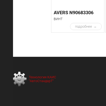
AVERS N90683306
ВИНТ
подробнее
Технология КАИС
"АвтоСтандарТ"