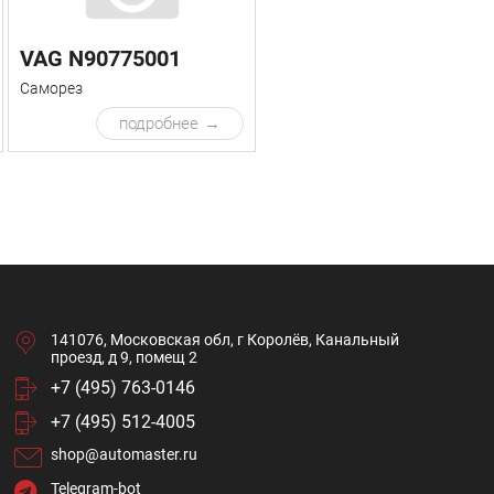
VAG N90775001
Саморез
подробнее
141076, Московская обл, г Королёв, Канальный
проезд, д 9, помещ 2
+7 (495) 763-0146
+7 (495) 512-4005
shop@automaster.ru
Telegram-bot