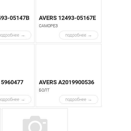
493-05147B
AVERS 12493-05167E
САМОРЕЗ
подробнее
подробнее
15960477
AVERS A2019900536
БОЛТ
подробнее
подробнее