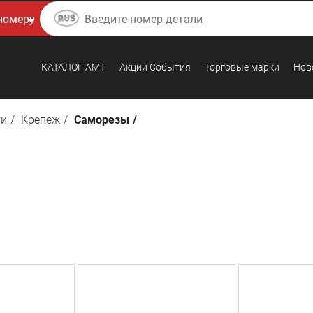
КАТАЛОГ AMТ
Акции События
Торговые марки
Нов
ти
Крепеж
Саморезы