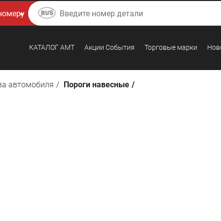
КАТАЛОГ AMТ
Акции События
Торговые марки
Нов
ва автомобиля
Пороги навесные