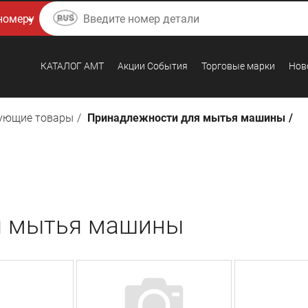
КАТАЛОГ AMТ
Акции События
Торговые марки
Нов
ующие товары
Принадлежности для мытья машины
я мытья машины