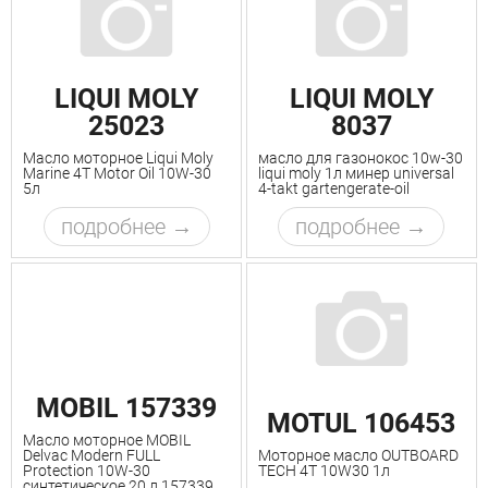
LIQUI MOLY
LIQUI MOLY
25023
8037
Масло моторное Liqui Moly
масло для газонокос 10w-30
Marine 4T Motor Oil 10W-30
liqui moly 1л минер universal
5л
4-takt gartengerate-oil
подробнее
подробнее
MOBIL 157339
MOTUL 106453
Масло моторное MOBIL
Delvac Modern FULL
Моторное масло OUTBOARD
Protection 10W-30
TECH 4T 10W30 1л
синтетическое 20 л 157339