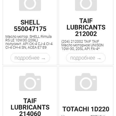
TAIF
SHELL
LUBRICANTS
550047175
212002
Масло мотор. SHELL Rimula
R5 LE 10W30 (209L)
(204) 212002 TAIF TAIF
полусинт. API CK-4 CJ-4 CI-4
Масло моторное UNISON
CI-4 CH-4 SN, ACEA E7 E9
10W-30, 205L API FA-4*
подробнее
подробнее
TAIF
LUBRICANTS
TOTACHI 1D220
214060