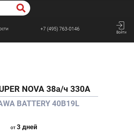
+7 (495) 763-0146
ости
Войти
UPER NOVA 38а/ч 330А
KAWA BATTERY 40B19L
3 дней
от