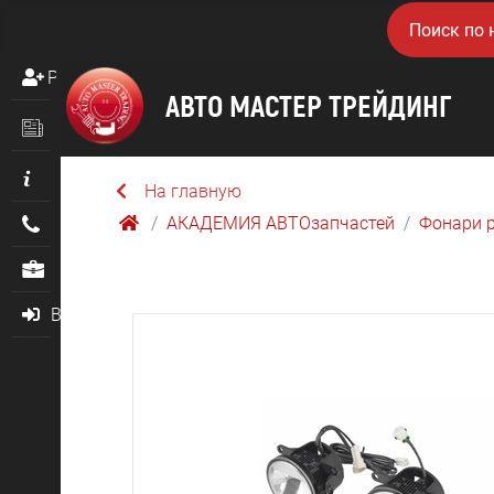
Регистрация
Новости
Информация
На главную
АКАДЕМИЯ АВТОзапчастей
Фонари 
Контакты
О нас
Войти