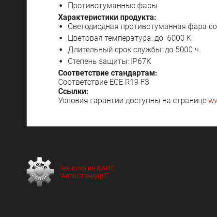
Противотуманные фары
Характеристики продукта:
Светодиодная противотуманная фара со
Цветовая температура: до
6000 K
Длительный срок службы: до 5000 ч.
Степень защиты: IP67K
Соответствие стандартам:
Соответствие ECE R19 F3
Ссылки:
Условия гарантии доступны на странице
ww
Технология КАИС
"АвтоСтандарТ"