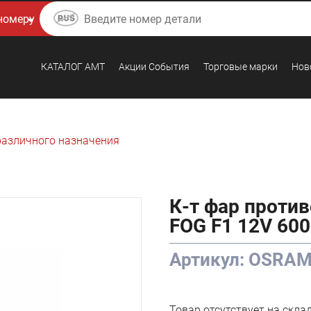
КАТАЛОГ AMТ
Акции События
Торговые марки
Нов
различного назначения
К-т фар проти
FOG F1 12V 60
Артикул: OSRA
Товар отсутствует на скла