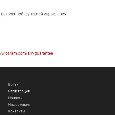
 встроенной функцией управления
w.osram.com/am-guarantee
Войти
Регистрация
Новости
Информация
Контакты