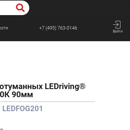
+7 (495) 763-0146
ости
Войти
вотуманных LEDriving®
00К 90мм
M LEDFOG201
де