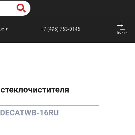
+7 (495) 763-0146
ости
Войти
 стеклочистителя
O DECATWB-16RU