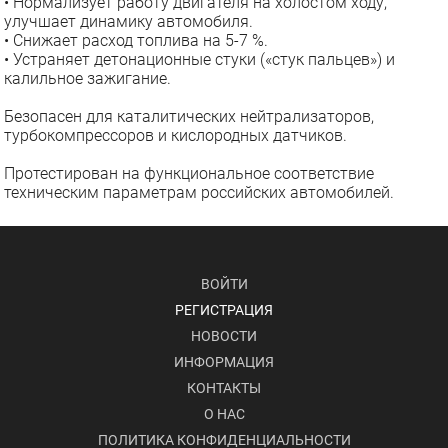
• Нормализует работу двигателя на холостом ходу,
улучшает динамику автомобиля.
• Снижает расход топлива на 5-7 %.
• Устраняет детонационные стуки («стук пальцев») и
калильное зажигание.
Безопасен для каталитических нейтрализаторов,
турбокомпрессоров и кислородных датчиков.
Протестирован на функциональное соответствие
техническим параметрам российских автомобилей.
ВОЙТИ
РЕГИСТРАЦИЯ
НОВОСТИ
ИНФОРМАЦИЯ
КОНТАКТЫ
О НАС
ПОЛИТИКА КОНФИДЕНЦИАЛЬНОСТИ