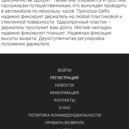
однозначно ее одобрят. Также она понравится и простым
пассажирам-путешественникам, кто вынужден проводить
в автомобиле по нескольку часов. Присоска Gelfix
надежно фиксирует держатель на любой пластиковой и
стеклянной поверхности. Ударопрочный пластик –
держатель прослужит вам долго. Мягкие накладки
надежно фиксируют планшет. Надежная фиксация
высоты захвата. Двухступенчатая регулировка
положения держателя.
ВОЙТИ
РЕГИСТРАЦИЯ
НОВОСТИ
ИНФОРМАЦИЯ
КОНТАКТЫ
О НАС
ПОЛИТИКА КОНФИДЕНЦИАЛЬНОСТИ
ПРАВИЛА ВОЗВРАТА