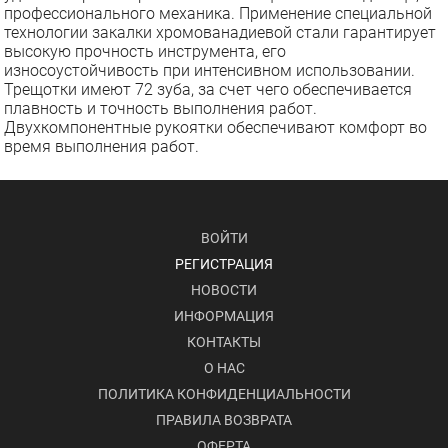
профессионального механика. Применение специальной
технологии закалки хромованадиевой стали гарантирует
высокую прочность инструмента, его
износоустойчивость при интенсивном использовании.
Трещотки имеют 72 зуба, за счет чего обеспечивается
плавность и точность выполнения работ.
Двухкомпонентные рукоятки обеспечивают комфорт во
время выполнения работ.
ВОЙТИ
РЕГИСТРАЦИЯ
НОВОСТИ
ИНФОРМАЦИЯ
КОНТАКТЫ
О НАС
ПОЛИТИКА КОНФИДЕНЦИАЛЬНОСТИ
ПРАВИЛА ВОЗВРАТА
ОФЕРТА