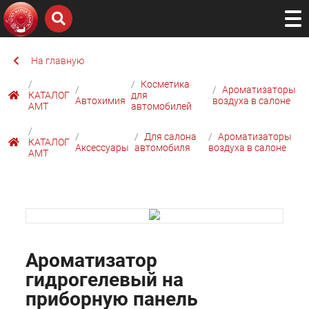
На главную
Косметика
Ароматизаторы
КАТАЛОГ
для
Автохимия
воздуха в салоне
AMТ
автомобилей
Для салона
Ароматизаторы
КАТАЛОГ
Аксессуары
автомобиля
воздуха в салоне
AMТ
Ароматизатор
гидрогелевый на
приборную панель