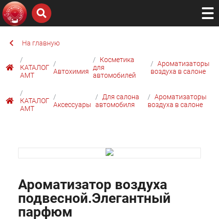
На главную
Косметика
Ароматизаторы
КАТАЛОГ
для
Автохимия
воздуха в салоне
AMТ
автомобилей
Для салона
Ароматизаторы
КАТАЛОГ
Аксессуары
автомобиля
воздуха в салоне
AMТ
Ароматизатор воздуха
подвесной.Элегантный
парфюм