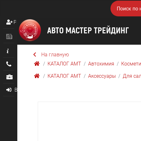
Регистрация
Новости
Информация
На главную
КАТАЛОГ AMТ
Автохимия
Космети
Контакты
КАТАЛОГ AMТ
Аксессуары
Для са
О нас
Войти