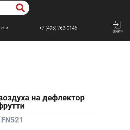
+7 (495) 763-0146
ости
Войти
воздуха на дефлектор
фрутти
 FN521