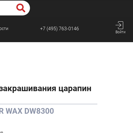
+7 (495) 763-0146
ости
Войти
закрашивания царапин
OR WAX DW8300
де