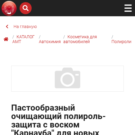
На главную
КАТАЛОГ
Косметика для
AMТ
Автохимия
автомобилей
Полироли
Пастообразный
очищающий полироль-
защита с воском
"Карнауба" для новых