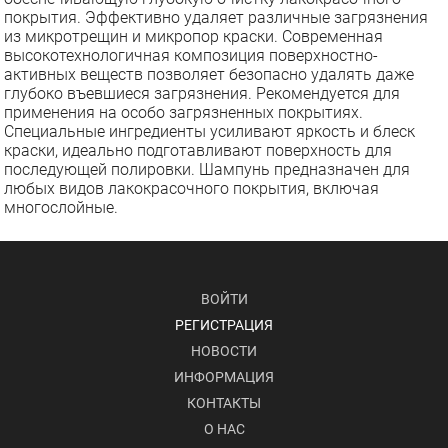
покрытия. Эффективно удаляет различные загрязнения
из микротрещин и микропор краски. Современная
высокотехнологичная композиция поверхностно-
активных веществ позволяет безопасно удалять даже
глубоко въевшиеся загрязнения. Рекомендуется для
применения на особо загрязненных покрытиях.
Специальные ингредиенты усиливают яркость и блеск
краски, идеально подготавливают поверхность для
последующей полировки. Шампунь предназначен для
любых видов лакокрасочного покрытия, включая
многослойные.
ВОЙТИ
РЕГИСТРАЦИЯ
НОВОСТИ
ИНФОРМАЦИЯ
КОНТАКТЫ
О НАС