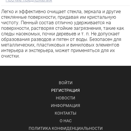
Легко и эффективно очищает стекла, зеркала и другие
стеклянные поверхности, придавая им кристальную
чистоту. Пенный состав отлично удерживается на
поверхности, растворяя стойкие загрязнения, такие как
следы насекомых, почки деревьев и т. п. Не допускает
образования разводов и пятен от воды. Безопасен для
металлических, пластиковых и виниловых элементов
интерьера и экстерьера, может применяться для их
очистки.
ВОЙТИ
РЕГИСТРАЦИЯ
НОВОСТИ
ИНФОРМАЦИЯ
КОНТАКТЫ
О НАС
ПОЛИТИКА КОНФИДЕНЦИАЛЬНОСТИ