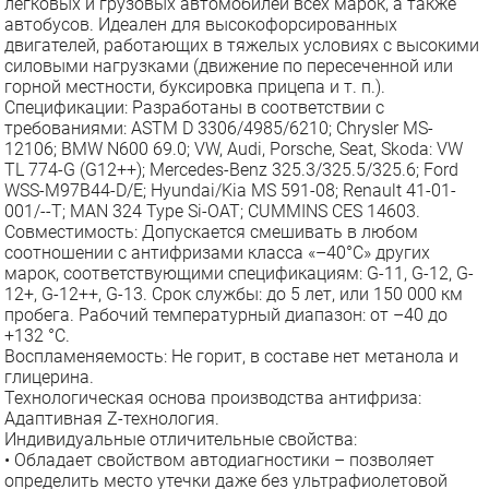
легковых и грузовых автомобилей всех марок, а также
автобусов. Идеален для высокофорсированных
двигателей, работающих в тяжелых условиях с высокими
силовыми нагрузками (движение по пересеченной или
горной местности, буксировка прицепа и т. п.).
Спецификации: Разработаны в соответствии с
требованиями: ASTM D 3306/4985/6210; Chrysler MS-
12106; BMW N600 69.0; VW, Audi, Porsche, Seat, Skoda: VW
TL 774-G (G12++); Mercedes-Benz 325.3/325.5/325.6; Ford
WSS-M97B44-D/E; Hyundai/Kia MS 591-08; Renault 41-01-
001/--T; MAN 324 Type Si-OAT; CUMMINS CES 14603.
Совместимость: Допускается смешивать в любом
соотношении с антифризами класса «–40°С» других
марок, соответствующими спецификациям: G-11, G-12, G-
12+, G-12++, G-13. Срок службы: до 5 лет, или 150 000 км
пробега. Рабочий температурный диапазон: от –40 до
+132 °C.
Воспламеняемость: Не горит, в составе нет метанола и
глицерина.
Технологическая основа производства антифриза:
Адаптивная Z-технология.
Индивидуальные отличительные свойства:
• Обладает свойством автодиагностики – позволяет
определить место утечки даже без ультрафиолетовой