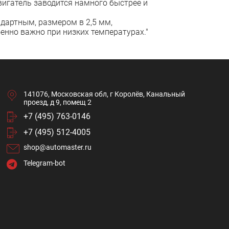
двигатель заводится намного быстрее и
дартным, размером в 2,5 мм,
енно важно при низких температурах."
141076, Московская обл, г Королёв, Канальный
проезд, д 9, помещ 2
+7 (495) 763-0146
+7 (495) 512-4005
shop@automaster.ru
Telegram-bot