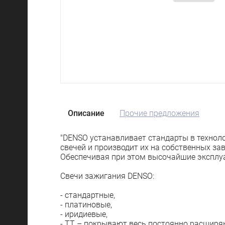
Описание
Прочие предложения
"DENSO устанавливает стандарты в техноло
свечей и производит их на собственных за
Обеспечивая при этом высочайшие эксплуа
Свечи зажигания DENSO:
- стандартные,
- платиновые,
- иридиевые,
- ТТ – покрывают весь постоянно расшир