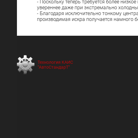
- Поскольку теперь требуется более низкое
увереннее даже при экстремально холодны
- Благодаря исключительно тонкому центр
производимая искра получается намного бо
Технология КАИС
"АвтоСтандарТ"