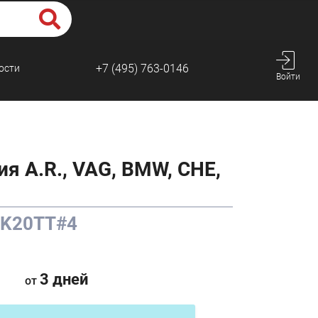
+7 (495) 763-0146
ости
Войти
я A.R., VAG, BMW, CHE,
 K20TT#4
3 дней
от